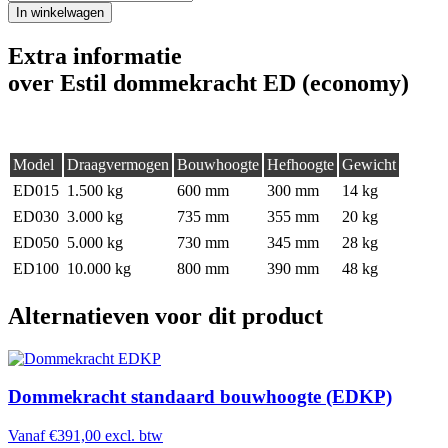
In winkelwagen
Extra informatie
over Estil dommekracht ED (economy)
Model
Draagvermogen
Bouwhoogte
Hefhoogte
Gewicht
ED015
1.500 kg
600 mm
300 mm
14 kg
ED030
3.000 kg
735 mm
355 mm
20 kg
ED050
5.000 kg
730 mm
345 mm
28 kg
ED100
10.000 kg
800 mm
390 mm
48 kg
Alternatieven voor dit product
Dommekracht standaard bouwhoogte (EDKP)
Vanaf
€
391,00
excl. btw