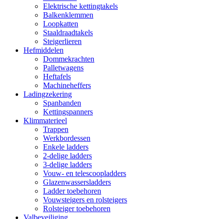
Elektrische kettingtakels
Balkenklemmen
Loopkatten
Staaldraadtakels
Steigerlieren
Hefmiddelen
Dommekrachten
Palletwagens
Heftafels
Machineheffers
Ladingzekering
Spanbanden
Kettingspanners
Klimmaterieel
Trappen
Werkbordessen
Enkele ladders
2-delige ladders
3-delige ladders
Vouw- en telescoopladders
Glazenwassersladders
Ladder toebehoren
Vouwsteigers en rolsteigers
Rolsteiger toebehoren
Valbeveiliging