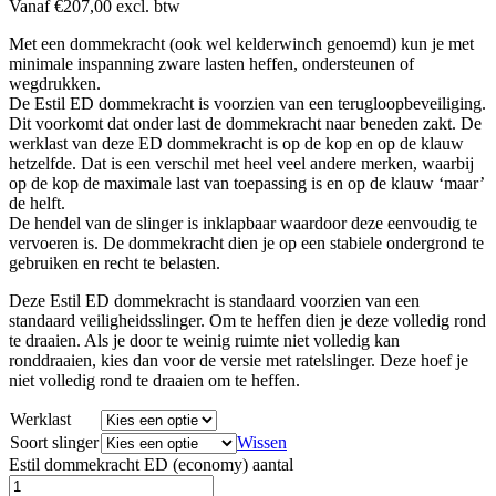
Vanaf
€
207,00
excl. btw
Met een dommekracht (ook wel kelderwinch genoemd) kun je met
minimale inspanning zware lasten heffen, ondersteunen of
wegdrukken.
De Estil ED dommekracht is voorzien van een terugloopbeveiliging.
Dit voorkomt dat onder last de dommekracht naar beneden zakt. De
werklast van deze ED dommekracht is op de kop en op de klauw
hetzelfde. Dat is een verschil met heel veel andere merken, waarbij
op de kop de maximale last van toepassing is en op de klauw ‘maar’
de helft.
De hendel van de slinger is inklapbaar waardoor deze eenvoudig te
vervoeren is. De dommekracht dien je op een stabiele ondergrond te
gebruiken en recht te belasten.
Deze Estil ED dommekracht is standaard voorzien van een
standaard veiligheidsslinger. Om te heffen dien je deze volledig rond
te draaien. Als je door te weinig ruimte niet volledig kan
ronddraaien, kies dan voor de versie met ratelslinger. Deze hoef je
niet volledig rond te draaien om te heffen.
Werklast
Soort slinger
Wissen
Estil dommekracht ED (economy) aantal