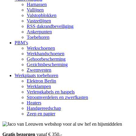
Harnassen
Vallijnen
Valstopblokken
Vastzetlijnen
RSS dakrandbeveiliging
Ankerpunten
Toebehoren
PBM’s
Werkschoenen
Werkhandschoenen
Gehoorbescherming
Gezichtsbescherming
Zwemvesten
Werkplaats toebehoren
Elektron Berlin
Werklampen
Verlengkabels en haspels
Stroomverdelers en zwerfkasten
Heaters
Handgereedschap
Zeep en papier
Gratis bezorgen
vanaf € 350,-