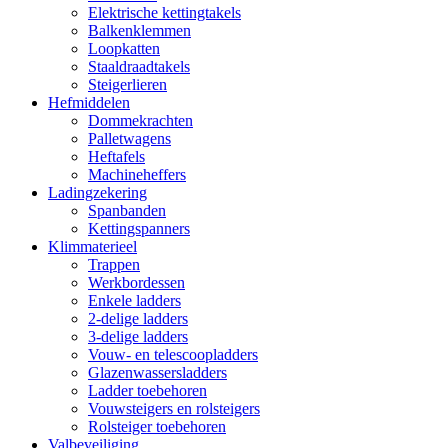
Elektrische kettingtakels
Balkenklemmen
Loopkatten
Staaldraadtakels
Steigerlieren
Hefmiddelen
Dommekrachten
Palletwagens
Heftafels
Machineheffers
Ladingzekering
Spanbanden
Kettingspanners
Klimmaterieel
Trappen
Werkbordessen
Enkele ladders
2-delige ladders
3-delige ladders
Vouw- en telescoopladders
Glazenwassersladders
Ladder toebehoren
Vouwsteigers en rolsteigers
Rolsteiger toebehoren
Valbeveiliging