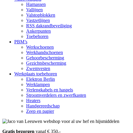
Harnassen
Vallijnen
Valstopblokken
Vastzetlijnen
RSS dakrandbeveiliging
Ankerpunten
Toebehoren
PBM’s
Werkschoenen
Werkhandschoenen
Gehoorbescherming
Gezichtsbescherming
Zwemvesten
Werkplaats toebehoren
Elektron Berlin
Werklampen
Verlengkabels en haspels
Stroomverdelers en zwerfkasten
Heaters
Handgereedschap
Zeep en papier
Gratis bezorgen
vanaf € 350,-